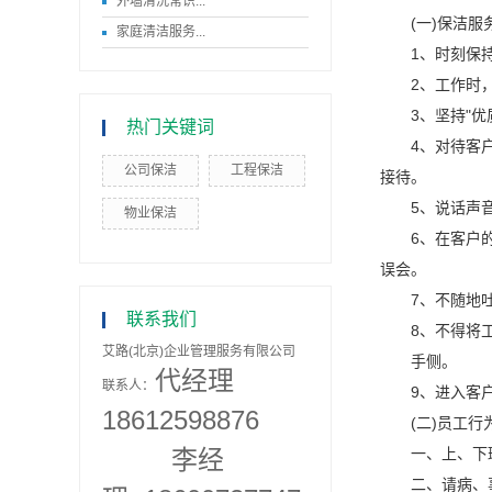
外墙清洗常识...
(一)保洁服
家庭清洁服务...
1、时刻保持仪
2、工作时，
3、坚持"优质
热门关键词
4、对待客户的
公司保洁
工程保洁
接待。
5、说话声音
物业保洁
6、在客户的房
误会。
7、不随地吐
联系我们
8、不得将工具
艾路(北京)企业管理服务有限公司
手侧。
代经理
联系人：
9、进入客户房
18612598876
(二)员工行
李经
一、上、下班
二、请病、事