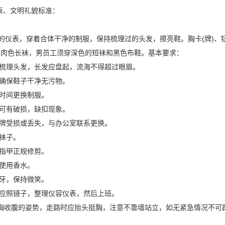
表、文明礼貌标准：
表，穿着合体干净的制服，保持梳理过的头发，擦亮鞋。胸卡(牌)、钮
穿肉色长袜，男员工须穿深色的短袜和黑色布鞋。基本要求：
梳理头发，长发应盘起，流海不得超过眼眉。
确保鞋子干净无污物。
时间更换制服。
可有破损，缺扣现象。
牌受损或丢失，与办公室联系更换。
袜子。
指甲正规修剪。
使用香水。
牙，保持微笑。
应照镜子，整理仪容仪表，然后上班。
胸收腹的姿势，走路时应抬头挺胸，注意不靠墙站立，如无紧急情况不可