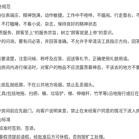
务规范
表端庄、精神饱满，动作敏捷。工作中不喧哗，不嬉闹。行走靠右，不
不打瞌睡，不看小说、杂志，保持良好的精神状态
服务、顾客至上"的服务宗旨，树立"顾客就是上帝"的意识。
问询，要有问必答，并回答准确。不允许手举清洁工具指示方向，回答
要清楚，注意问候、称呼及应答、迎送等礼节，正确使用礼貌用语。
间内进行保洁时，对客户的物品不应流露羡慕神态，不该去的地方不要
痰乱抛纸屑，不在公共地方吸烟，禁止乱丢烟头。
(包括地拖、扫把、桶、垃圾铲、梯、伸缩杆、竹竿等)沿地拖行或扛在
间前应先敲门，向客户说明来意，禁止在未经客户同意的情况下进入
为标准
准时签到、签退。
假须提前请假，经批准后方可休假，否则按旷工处理。