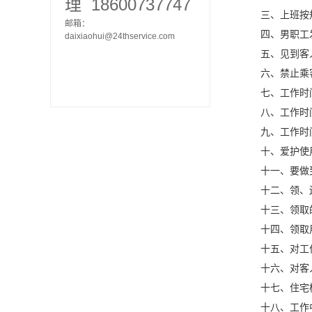
理 18600737747
三、上班按规
邮箱：
四、男职工发
daixiaohui@24thservice.com
五、见到客人
六、禁止乘客
七、工作时间
八、工作时间
九、工作时间
十、爱护使用
十一、要做到
十二、领、还
十三、领取的
十四、领取用
十五、对工作
十六、对客人
十七、住宅楼
十八、工作中