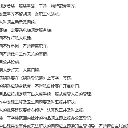
定着装，服装整洁、干净，胸牌配带整齐。
型整齐不留胡须，女职工化淡妆。
时须主动示意问候。
梯，需要乘电梯须走服务梯。
不许打私人电话。
不许串岗，严禁擅离职守。
严禁做与工作无关的事情。
公共设施。
人走灯灭，人离门锁。
钥匙要在《钥匙登记簿》上签字、签还。
钥匙应随身携带，不得私自给客户开启房门。
品应按规定填写出入库手续，服从库管人员的管理。
中发现工程及卫生问题要及时汇报并解决。
的批评建议要虚心倾听，认真改正并及时上报。
、写字楼范围内捡拾的物品须立即上报办公室登记。
出现突发事件或无法解决的问题应立即通知主管领导，严禁擅自主张或