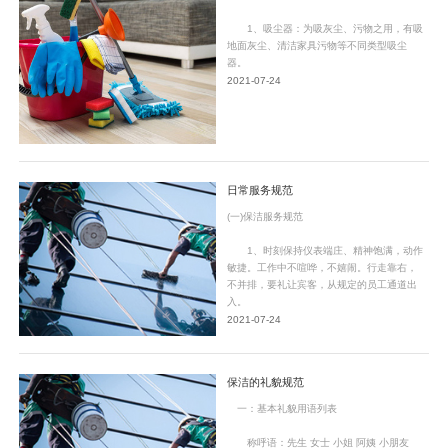
1、吸尘器：为吸灰尘、污物之用，有吸
地面灰尘、清洁家具污物等不同类型吸尘
器。
2021-07-24
日常服务规范
(一)保洁服务规范
1、时刻保持仪表端庄、精神饱满，动作
敏捷。工作中不喧哗，不嬉闹。行走靠右，
不并排，要礼让宾客，从规定的员工通道出
入。
2021-07-24
保洁的礼貌规范
一：基本礼貌用语列表
称呼语：先生 女士 小姐 阿姨 小朋友