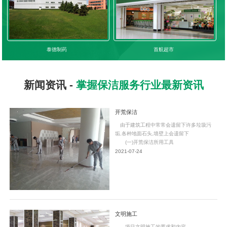
泰德制药
首航超市
新闻资讯 -
掌握保洁服务行业最新资讯
开荒保洁
由于建筑工程中常常会遗留下许多垃圾污
垢,各种地面石头,墙壁上会遗留下
(一)开荒保洁所用工具
2021-07-24
文明施工
项目文明施工的要求和内容