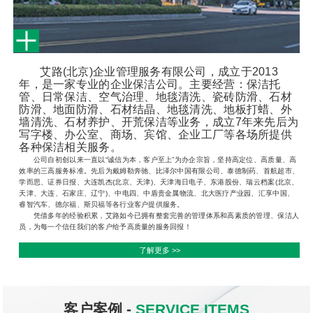
艾路
(
北京
)
企业管理服务有限公司，成立于
2013
年，是一家专业的企业保洁公司。主要经营：保洁托
管、日常保洁、空气治理、地毯清洗、瓷砖防滑、石材
防滑、地面防滑、石材结晶、地毯清洗、地板打蜡、外
墙清洗、石材养护、开荒保洁等业务，成立
7
年来先后为
写字楼、办公室、商场、宾馆、企业工厂等各场所提供
各种保洁相关服务。
公司自初创以来一直以“诚信为本，客户至上”为办企宗旨，坚持高定位、高质量、高
效率的三高服务标准。先后为戴姆勒奔驰、比泽尔中国有限公司、泰德制药、首航超市、
学而思、证券日报、大连凯杰(北京、天津)、天津海日电子、东港股份、瑞云档案(北京、
天津、大连、石家庄、辽宁)、中电四、中盾贵金属物流、北大医疗产业园、汇享中国、
睿智汽车、德尔福、斯贝福等各行业客户提供服务。
凭借多年的经验积累，艾路如今已拥有整套完善的管理体系和高素质的管理、保洁人
员，为每一个信任我们的客户给予高质量的服务回报！
了解更多 >>
客户案例 -
SERVICE ITEMS